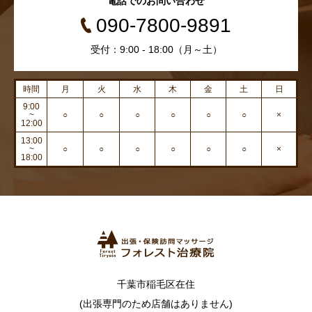
電話でのお問い合わせ
090-7800-9891
受付：9:00 - 18:00（月～土）
時間
月
火
水
木
金
土
日
9:00
~
○
○
○
○
○
○
×
12:00
13:00
~
○
○
○
○
○
○
×
18:00
千葉市稲毛区在住
(出張専門のため店舗はありません)